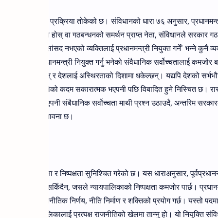
ी नियुक्त गर्ने स्पष्ट प्रक्रिया तोकेको छ। संविधानको धारा ७६ अनुसार, प्रधानमन
त प्राप्त दलको नेता होस् वा गठबन्धनको समर्थन प्राप्त नेता, संविधानले सरकार 
म सरकार' वा 'सांसद नभएको व्यक्तिलाई प्रधानमन्त्री नियुक्त गर्ने' भन्ने कुनै व्
 प्रयोग गरेर प्रधानमन्त्री नियुक्त गर्नु भनेको संवैधानिक सर्वोच्चतालाई कमजोर 
माथि नै प्रहार गर्छन् र देशलाई अस्थिरताको दिशामा धकेल्छन्। यद्यपि देशको सर्भभ
 रास्ट्रपतिले चालेको कदम सकारात्मक भएपनी पछि विबादित हुने निस्चित छ। रास्ट
ेको जस्तो देखिएपनी संबैधानिक सर्वोच्चता माथी प्रश्न उठाउदै, अन्तरिम सरका
ोध आउन सक्ने सम्भावना छ।
माथि प्रश्न
िकाको स्वतन्त्रता र निष्पक्षता सुनिश्चित गरेको छ। यस धाराअनुसार, पूर्वप्रधान
ि पदमा नियुक्त गर्न सकिँदैन, जसले न्यायपालिकाको निष्पक्षता कमजोर पार्छ। प्रधान
ार पद हो, जसले राजनीतिक निर्णय, नीति निर्माण र शक्तिको प्रयोग गर्छ। यस्तो पदम
 गर्नु भनेको न्यायपालिकालाई प्रत्यक्ष राजनीतिको खेलमा तान्नु हो। यो नियुक्ति सं