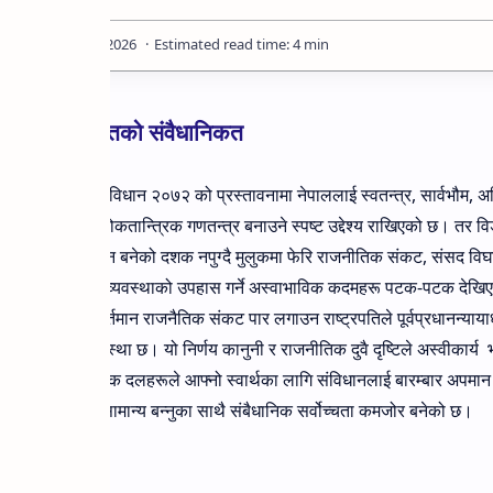
मन्त्री नियुक्तिको संवैधानिकत
नेपालको संविधान २०७२ को प्रस्तावनामा नेपाललाई स्वतन्त्र, सार्वभौम, अव
समावेशी, लोकतान्त्रिक गणतन्त्र बनाउने स्पष्ट उद्देश्य राखिएको छ। तर वि
कि, संविधान बनेको दशक नपुग्दै मुलुकमा फेरि राजनीतिक संकट, संसद वि
संवैधानिक व्यवस्थाको उपहास गर्ने अस्वाभाविक कदमहरू पटक-पटक देखि
नेपालको बर्तमान राजनैतिक संकट पार लगाउन राष्ट्रपतिले पूर्वप्रधानन्याय
त गरिसक्नुभएको अवस्था छ। यो निर्णय कानुनी र राजनीतिक दुवै दृष्टिले अस्वीकार्य
न्छन। राजनीतिक दलहरूले आफ्नो स्वार्थका लागि संविधानलाई बारम्बार अपमान 
ा मुलुकको अवस्था असामान्य बन्नुका साथै संबैधानिक सर्वोच्चता कमजोर बनेको छ।
माथी प्रश्न