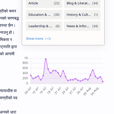
्त्रीको चयन
गठनको चरणबद्ध
यवस्था छैन।
बनाउनु हो।
ौमिकता र
्रपति द्वारा
रको आगामी
न्यायाधीश वा
मन्त्रीको पद
ा
विधानको धारा