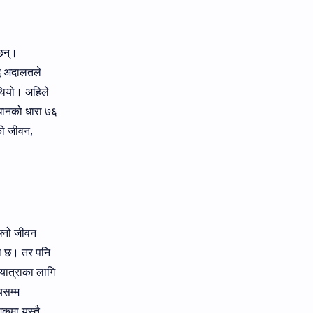
छन्।
ध अदालतले
 थियो। अहिले
िधानको धारा ७६
को जीवन,
फ्नो जीवन
मा छ। तर पनि
यात्राका लागि
बसम्म
शकमा यस्तै