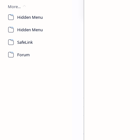
More...
Hidden Menu
Hidden Menu
अन्तरिम सरकार र प्रधान
SafeLink
Forum
कार्कीलाई प्रधानमन्त्री नियुक्
राजनैतिक दलका अपिलहरुमा देखि
सर्वबिदितै छन् जसले गर्दा गर्द
संवैधानिक सर्वोच्चताको 