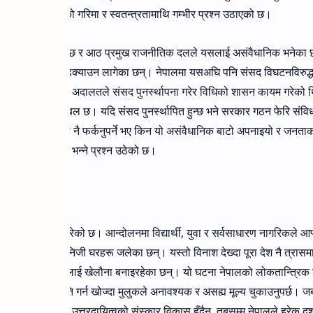
ले न्यायपालिकाको गरिमा र स्वतन्त्रतामाथि गम्भीर प्रश्न उठाएको छ।
नि विवादित बनेको छ र आठ प्रमुख राजनीतिक दलले यसलाई असंवैधानिक भनेका 
ालतको ढोका ढकढक्याउन लागेका छन्। नेपालमा यसअघि पनि संसद विघटनविरुद्
६६ सालमा सर्वोच्च अदालतले संसद पुनर्स्थापना गरेर विधिको शासन कायम गरेको
्ने सम्भावना प्रबल छ। यदि संसद पुनर्स्थापित हुन्छ भने सरकार गठन फेरि संव
संविधानको बाटोमा नै फर्कनुपर्ने भए किन यो असंवैधानिक बाटो अपनाइयो र जनता
ई जोखिममा पारियो भन्ने प्रश्न उठेको छ।
यको चेतावनी
रो निराशा पैदा गरेको छ। आन्दोलनमा विद्यार्थी, युवा र सर्वसाधारण नागरिकले आ
द्यालय, उद्योग र निजी घरहरू जलेका छन्। यस्तो विनाश देख्दा पूरा देश नै त्रास
्थका लागि संविधानलाई खेलौना बनाइरहेका छन्। यो घटना नेपालको लोकतान्त्रिक 
बाहिर गएर राजनीति गर्न खोज्दा मुलुकले अनावश्यक र असह्य मूल्य चुकाउनुपर्छ। ज
शासन र राजनीतिक उत्तरदायित्वको संस्कार विकास हुँदैन, तबसम्म नेपालले हरेक द